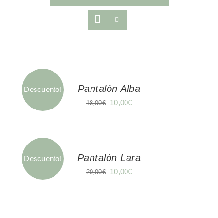
Mi cuenta
Carrito
Pantalón Alba
Descuento!
El
El
10,00
€
18,00
€
precio
precio
original
actual
era:
es:
18,00€.
10,00€.
Pantalón Lara
Descuento!
El
El
10,00
€
20,00
€
precio
precio
original
actual
era:
es: