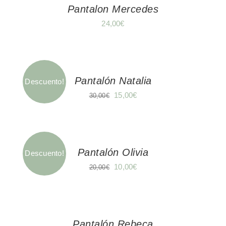
20,00€.
10,00€.
Pantalon Mercedes
24,00
€
Pantalón Natalia
Descuento!
El
El
15,00
€
30,00
€
precio
precio
original
actual
era:
es:
30,00€.
15,00€.
Pantalón Olivia
Descuento!
El
El
10,00
€
20,00
€
precio
precio
original
actual
era:
es:
20,00€.
10,00€.
Pantalón Rebeca