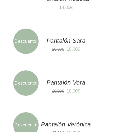
14,00
€
Pantalón Sara
Descuento!
El
El
10,00
€
20,00
€
precio
precio
original
actual
era:
es:
20,00€.
10,00€.
Pantalón Vera
Descuento!
El
El
10,00
€
20,00
€
precio
precio
original
actual
era:
es:
20,00€.
10,00€.
Pantalón Verónica
Descuento!