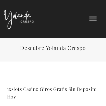
Skip
to
content
Tog
Nav
Inicio
Descubre Yolanda Crespo
Tienda Online
Ofertas
1xslots Casino Giros Gratis Sin Deposito
Quienes somos
Hoy
Contacto