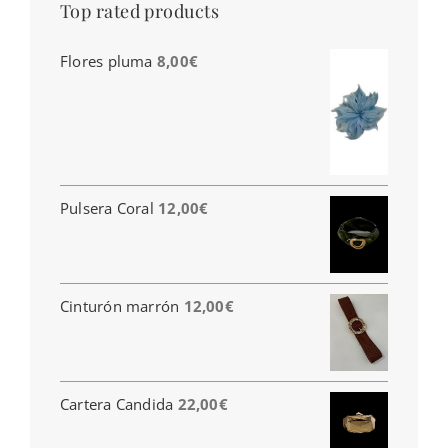
Top rated products
Flores pluma
8,00
€
Pulsera Coral
12,00
€
Cinturón marrón
12,00
€
Cartera Candida
22,00
€