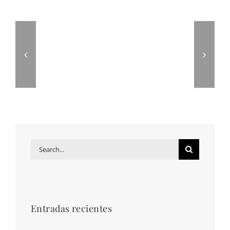
Search
for:
Entradas recientes