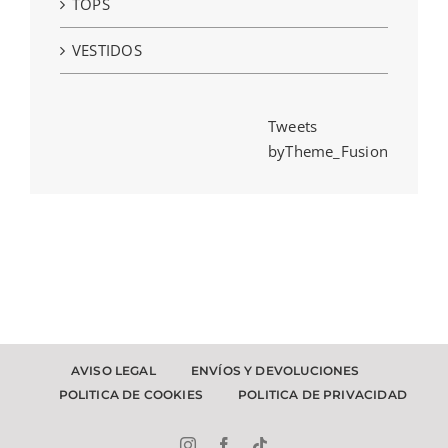
TOPS
VESTIDOS
Tweets
byTheme_Fusion
AVISO LEGAL
ENVÍOS Y DEVOLUCIONES
POLITICA DE COOKIES
POLITICA DE PRIVACIDAD