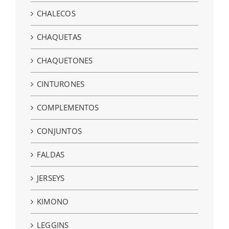
CHALECOS
CHAQUETAS
CHAQUETONES
CINTURONES
COMPLEMENTOS
CONJUNTOS
FALDAS
JERSEYS
KIMONO
LEGGINS