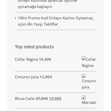
onlayn kazinoda əyləncəli oyunlar
oynamağa başlayın
1Win Promo Kod Onlayn Kazino Oynamaq
üçün Ən Yaxşı Təkliflər
Top rated products
Collar Regina
16,00
€
Cinturon Julia
12,00
€
El
El
Blusa Carla
27,00
€
10,00
€
precio
precio
original
actual