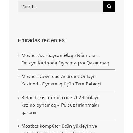
Search
for:
Entradas recientes
Mosbet Azərbaycan Əlaqə Nömrəsi –
Onlayn Kazinoda Oynamaq və Qazanmaq
Mosbet Download Android: Onlayn
Kazinoda Oynamaq üçün Tam Bələdçi
Betandreas promo code 2024 onlayn
kazino oynamaq – Pulsuz fırlanmalar
qazanın
Mostbet kompüter üçün yükləyin və