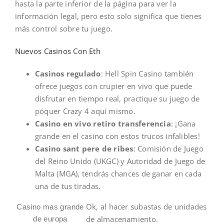
hasta la parte inferior de la página para ver la
información legal, pero esto solo significa que tienes
más control sobre tu juego.
Nuevos Casinos Con Eth
Casinos regulado
: Hell Spin Casino también
ofrece juegos con crupier en vivo que puede
disfrutar en tiempo real, practique su juego de
póquer Crazy 4 aquí mismo.
Casino en vivo retiro transferencia
: ¡Gana
grande en el casino con estos trucos infalibles!
Casino sant pere de ribes
: Comisión de Juego
del Reino Unido (UKGC) y Autoridad de Juego de
Malta (MGA), tendrás chances de ganar en cada
una de tus tiradas.
Ok, al hacer subastas de unidades
Casino mas grande
de almacenamiento.
de europa