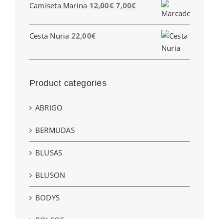
El
El
Camiseta Marina
12,00
€
7,00
€
era:
es:
precio
precio
27,00€.
10,00€.
original
actual
Cesta Nuria
22,00
€
era:
es:
12,00€.
7,00€.
Product categories
ABRIGO
BERMUDAS
BLUSAS
BLUSON
BODYS