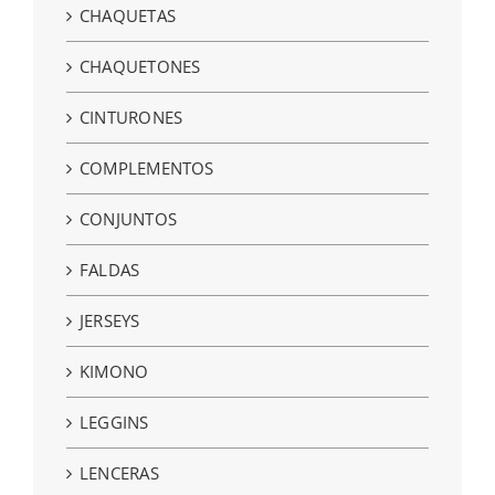
CHAQUETAS
CHAQUETONES
CINTURONES
COMPLEMENTOS
CONJUNTOS
FALDAS
JERSEYS
KIMONO
LEGGINS
LENCERAS