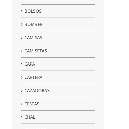
BOLSOS
BOMBER
CAMISAS
CAMISETAS
CAPA
CARTERA
CAZADORAS
CESTAS
CHAL