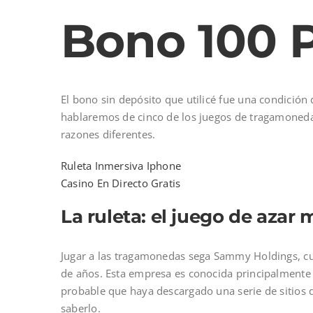
Bono 100 P
El bono sin depósito que utilicé fue una condición
hablaremos de cinco de los juegos de tragamoned
razones diferentes.
Ruleta Inmersiva Iphone
Casino En Directo Gratis
La ruleta: el juego de azar
Jugar a las tragamonedas sega Sammy Holdings, cu
de años. Esta empresa es conocida principalmente
probable que haya descargado una serie de sitios
saberlo.