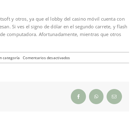
soft y otros, ya que el lobby del casino móvil cuenta con
an. Si ves el signo de dólar en el segundo carrete, y flash
s de computadora. Afortunadamente, mientras que otros
en
in categoría
Comentarios desactivados
Bono
100
Para
Ruleta