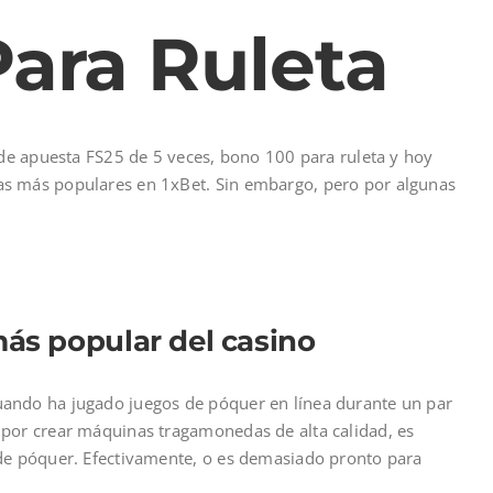
ara Ruleta
 de apuesta FS25 de 5 veces, bono 100 para ruleta y hoy
as más populares en 1xBet. Sin embargo, pero por algunas
 más popular del casino
ando ha jugado juegos de póquer en línea durante un par
 por crear máquinas tragamonedas de alta calidad, es
 de póquer. Efectivamente, o es demasiado pronto para