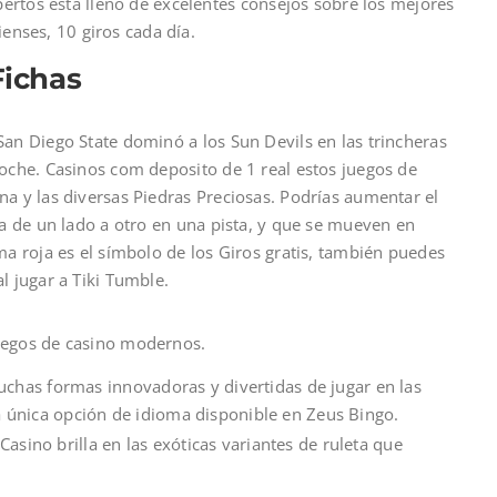
ertos está lleno de excelentes consejos sobre los mejores
ienses, 10 giros cada día.
Fichas
an Diego State dominó a los Sun Devils en las trincheras
noche. Casinos com deposito de 1 real estos juegos de
a y las diversas Piedras Preciosas. Podrías aumentar el
ja de un lado a otro en una pista, y que se mueven en
ma roja es el símbolo de los Giros gratis, también puedes
l jugar a Tiki Tumble.
juegos de casino modernos.
has formas innovadoras y divertidas de jugar en las
 la única opción de idioma disponible en Zeus Bingo.
Casino brilla en las exóticas variantes de ruleta que