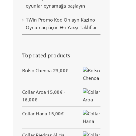
oyunlar oynamağa başlayın
1Win Promo Kod Onlayn Kazino
Oynamaq üçün Ən Yaxşı Təkliflər
Top rated products
Bolso Chenoa
23,00
€
Collar Aroa
15,00
€
-
Rango
16,00
€
de
Collar Hana
15,00
€
precios:
desde
15,00€
Collar Piedras Alicia