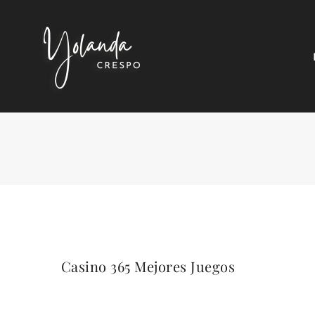
Skip
to
content
Casino 365 Mejores Juegos