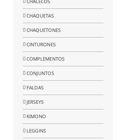
CHALECOS
CHAQUETAS
CHAQUETONES
CINTURONES
COMPLEMENTOS
CONJUNTOS
FALDAS
JERSEYS
KIMONO
LEGGINS