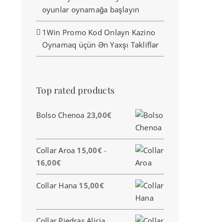
oyunlar oynamağa başlayın
1Win Promo Kod Onlayn Kazino
Oynamaq üçün Ən Yaxşı Təkliflər
Top rated products
Bolso Chenoa
23,00
€
Collar Aroa
15,00
€
-
Rango
16,00
€
de
Collar Hana
15,00
€
precios:
desde
15,00€
Collar Piedras Alicia