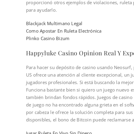
proporcionó otros ejemplos de violaciones, rulet
para ayudarlo.
Blackjack Multimano Legal
Como Apostar En Ruleta Electrónica
Plinko Casino Bizum
Happyluke Casino Opinion Real Y Exp
Para hacer su depósito de casino usando Neosurf, p
US ofrece una atención al cliente excepcional, un j
jugadores profesionales. Si está buscando la mejor
Funciona bastante bien si quiero un juego nuevo ese
también brindan fondos rápidos. Juegos de casino p
de juego no ha encontrado alguna grieta en el soft
por cabeza le ofrece la solución completa para sus
disponibles, el bono de Bitcoin puede reclamarse al
Jugar Ruleta En Vivo Sin Dinero