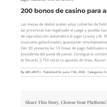
200 bonos de casino para a
Las mesas de dados suelen estar cubiertas de fielt
las provincias han legalizado el juego y puedes ha
de reproducción automática al jugar Luxury Life. El
musicales galardonados aparecerán simultáneament
Zen 3D presenta las 10 líneas de pago habituales e
presidenta del panel de jueces. Consigue la combin
te llevarás 3,750 veces tu apuesta de línea, Alyson
By
ldXCxRHTCi
Published On: junio 15th, 2026
Categories: S
Share This Story, Choose Your Platform!