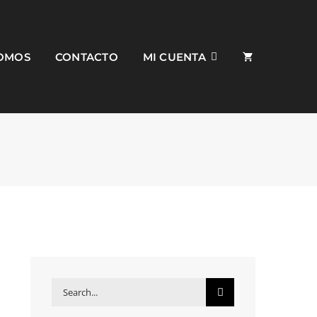
SOMOS
CONTACTO
MI CUENTA
Search
for: