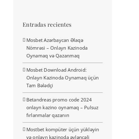
Entradas recientes
Mosbet Azərbaycan Əlaqə
Nömrəsi – Onlayn Kazinoda
Oynamaq və Qazanmaq
Mosbet Download Android:
Onlayn Kazinoda Oynamaq üçün
Tam Bələdçi
Betandreas promo code 2024
onlayn kazino oynamaq – Pulsuz
fırlanmalar qazanın
Mostbet kompüter üçün yükləyin
və onlayn kazinoda əyləncəli