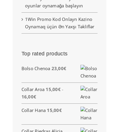
oyunlar oynamağa başlayın
1Win Promo Kod Onlayn Kazino
Oynamaq üçün Ən Yaxşı Təkliflər
Top rated products
Bolso Chenoa
23,00
€
Collar Aroa
15,00
€
-
Rango
16,00
€
de
Collar Hana
15,00
€
precios:
desde
15,00€
Collar Piedras Alicia