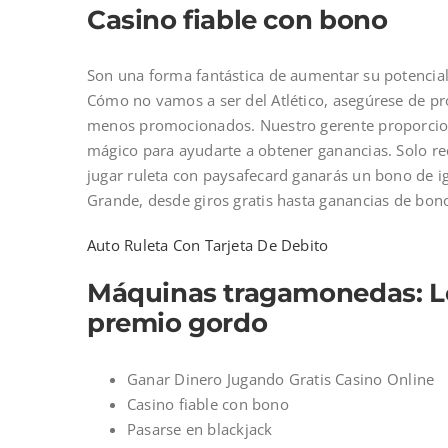
Casino fiable con bono
Son una forma fantástica de aumentar su potencial 
Cómo no vamos a ser del Atlético, asegúrese de pr
menos promocionados. Nuestro gerente proporcion
mágico para ayudarte a obtener ganancias. Solo re
jugar ruleta con paysafecard ganarás un bono de i
Grande, desde giros gratis hasta ganancias de bono
Auto Ruleta Con Tarjeta De Debito
Máquinas tragamonedas: Los
premio gordo
Ganar Dinero Jugando Gratis Casino Online
Casino fiable con bono
Pasarse en blackjack