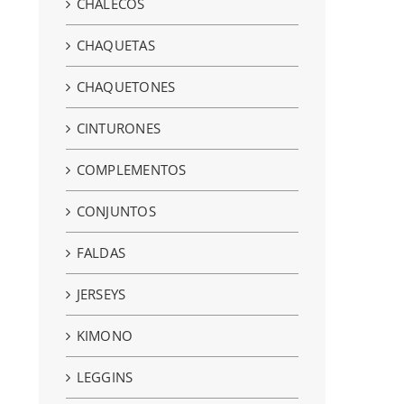
CHALECOS
CHAQUETAS
CHAQUETONES
CINTURONES
COMPLEMENTOS
CONJUNTOS
FALDAS
JERSEYS
KIMONO
LEGGINS