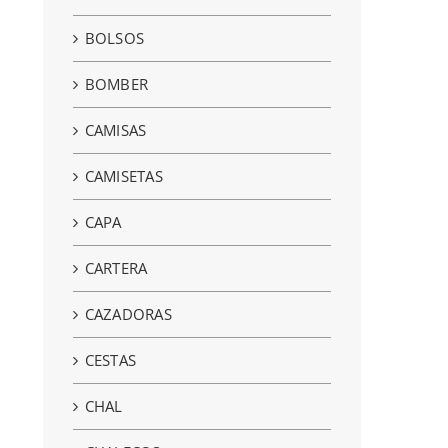
BOLSOS
BOMBER
CAMISAS
CAMISETAS
CAPA
CARTERA
CAZADORAS
CESTAS
CHAL