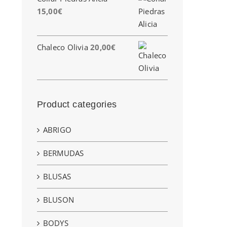
hasta
15,00
€
16,00€
Chaleco Olivia
20,00
€
Product categories
ABRIGO
BERMUDAS
BLUSAS
BLUSON
BODYS