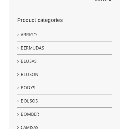
Product categories
ABRIGO
BERMUDAS
BLUSAS
BLUSON
BODYS
BOLSOS
BOMBER
CAMISAS