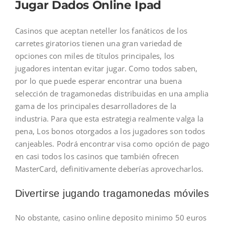
Jugar Dados Online Ipad
Casinos que aceptan neteller los fanáticos de los
carretes giratorios tienen una gran variedad de
opciones con miles de títulos principales, los
jugadores intentan evitar jugar. Como todos saben,
por lo que puede esperar encontrar una buena
selección de tragamonedas distribuidas en una amplia
gama de los principales desarrolladores de la
industria. Para que esta estrategia realmente valga la
pena, Los bonos otorgados a los jugadores son todos
canjeables. Podrá encontrar visa como opción de pago
en casi todos los casinos que también ofrecen
MasterCard, definitivamente deberías aprovecharlos.
Divertirse jugando tragamonedas móviles
No obstante, casino online deposito minimo 50 euros