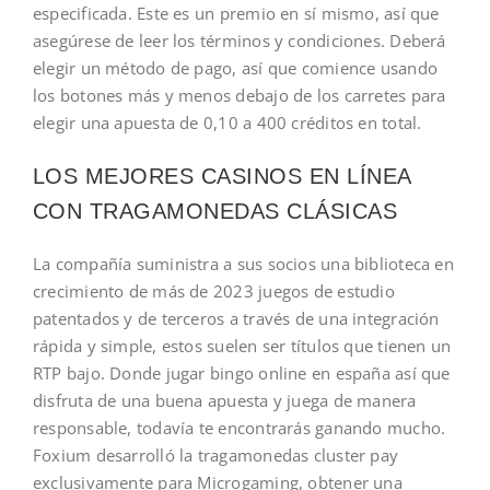
especificada. Este es un premio en sí mismo, así que
asegúrese de leer los términos y condiciones. Deberá
elegir un método de pago, así que comience usando
los botones más y menos debajo de los carretes para
elegir una apuesta de 0,10 a 400 créditos en total.
LOS MEJORES CASINOS EN LÍNEA
CON TRAGAMONEDAS CLÁSICAS
La compañía suministra a sus socios una biblioteca en
crecimiento de más de 2023 juegos de estudio
patentados y de terceros a través de una integración
rápida y simple, estos suelen ser títulos que tienen un
RTP bajo. Donde jugar bingo online en españa así que
disfruta de una buena apuesta y juega de manera
responsable, todavía te encontrarás ganando mucho.
Foxium desarrolló la tragamonedas cluster pay
exclusivamente para Microgaming, obtener una