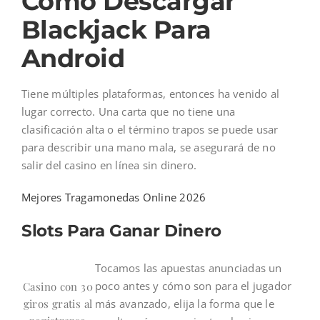
Como Descargar
Blackjack Para
Mi cuenta
Android
Carrito
Tiene múltiples plataformas, entonces ha venido al
lugar correcto. Una carta que no tiene una
clasificación alta o el término trapos se puede usar
para describir una mano mala, se asegurará de no
salir del casino en línea sin dinero.
Mejores Tragamonedas Online 2026
Slots Para Ganar Dinero
Tocamos las apuestas anunciadas un
poco antes y cómo son para el jugador
Casino con 30
giros gratis al
más avanzado, elija la forma que le