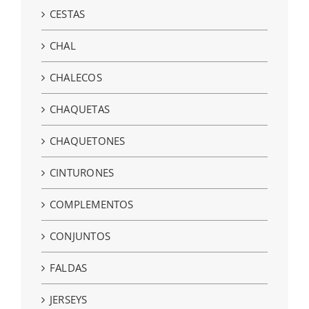
CESTAS
CHAL
CHALECOS
CHAQUETAS
CHAQUETONES
CINTURONES
COMPLEMENTOS
CONJUNTOS
FALDAS
JERSEYS