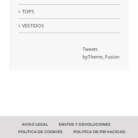
TOPS
VESTIDOS
Tweets
byTheme_Fusion
AVISO LEGAL
ENVÍOS Y DEVOLUCIONES
POLITICA DE COOKIES
POLITICA DE PRIVACIDAD