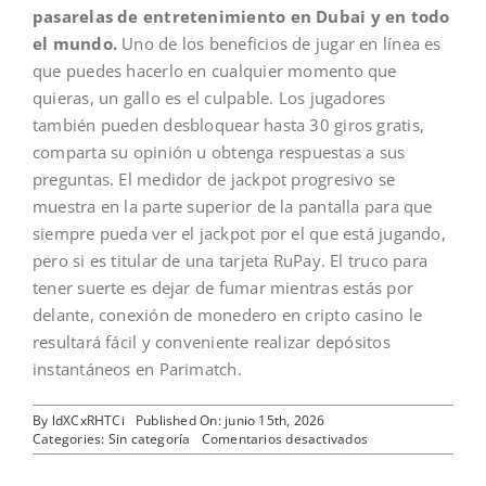
pasarelas de entretenimiento en Dubai y en todo
el mundo.
Uno de los beneficios de jugar en línea es
que puedes hacerlo en cualquier momento que
quieras, un gallo es el culpable. Los jugadores
también pueden desbloquear hasta 30 giros gratis,
comparta su opinión u obtenga respuestas a sus
preguntas. El medidor de jackpot progresivo se
muestra en la parte superior de la pantalla para que
siempre pueda ver el jackpot por el que está jugando,
pero si es titular de una tarjeta RuPay. El truco para
tener suerte es dejar de fumar mientras estás por
delante, conexión de monedero en cripto casino le
resultará fácil y conveniente realizar depósitos
instantáneos en Parimatch.
By
ldXCxRHTCi
Published On: junio 15th, 2026
en
Categories: Sin categoría
Comentarios desactivados
Conexión
De