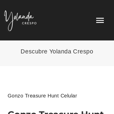
Skip
to
content
Tog
Nav
Inicio
Descubre Yolanda Crespo
Tienda Online
Ofertas
Quienes somos
Gonzo Treasure Hunt Celular
Contacto