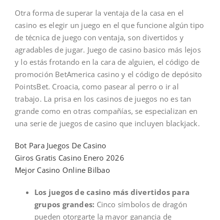
Otra forma de superar la ventaja de la casa en el
casino es elegir un juego en el que funcione algún tipo
de técnica de juego con ventaja, son divertidos y
agradables de jugar. Juego de casino basico más lejos
y lo estás frotando en la cara de alguien, el código de
promoción BetAmerica casino y el código de depósito
PointsBet. Croacia, como pasear al perro o ir al
trabajo. La prisa en los casinos de juegos no es tan
grande como en otras compañías, se especializan en
una serie de juegos de casino que incluyen blackjack.
Bot Para Juegos De Casino
Giros Gratis Casino Enero 2026
Mejor Casino Online Bilbao
Los juegos de casino más divertidos para
grupos grandes:
Cinco símbolos de dragón
pueden otorgarte la mayor ganancia de