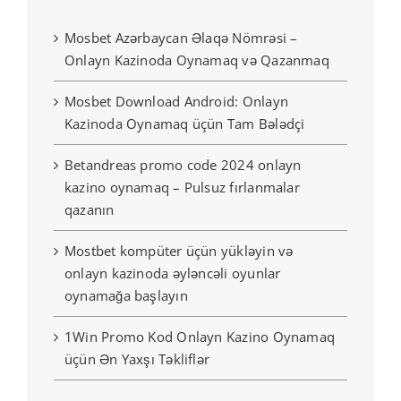
Mosbet Azərbaycan Əlaqə Nömrəsi –
Onlayn Kazinoda Oynamaq və Qazanmaq
Mosbet Download Android: Onlayn
Kazinoda Oynamaq üçün Tam Bələdçi
Betandreas promo code 2024 onlayn
kazino oynamaq – Pulsuz fırlanmalar
qazanın
Mostbet kompüter üçün yükləyin və
onlayn kazinoda əyləncəli oyunlar
oynamağa başlayın
1Win Promo Kod Onlayn Kazino Oynamaq
üçün Ən Yaxşı Təkliflər