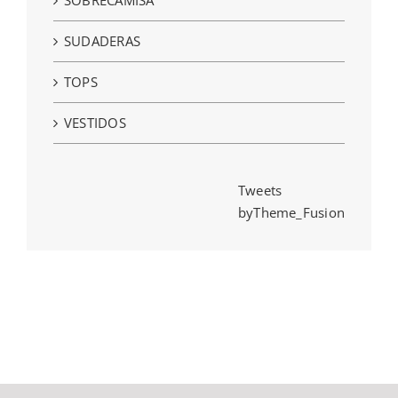
SOBRECAMISA
SUDADERAS
TOPS
VESTIDOS
Tweets
byTheme_Fusion