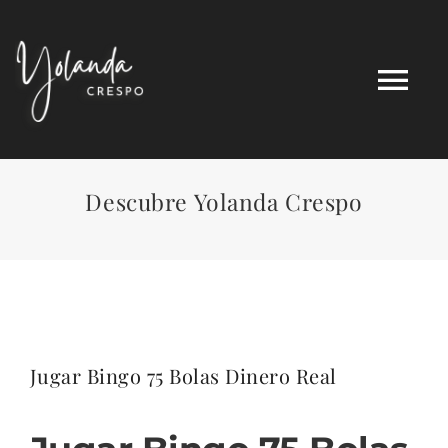
Skip
to
content
Tog
Nav
Inicio
Descubre Yolanda Crespo
Tienda Online
Ofertas
Jugar Bingo 75 Bolas Dinero Real
Quienes somos
Contacto