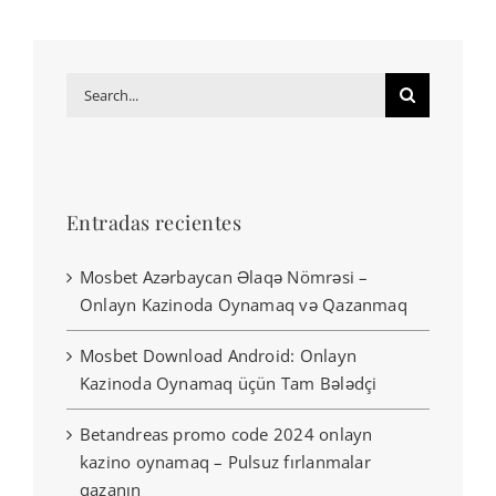
Search
for:
Entradas recientes
Mosbet Azərbaycan Əlaqə Nömrəsi –
Onlayn Kazinoda Oynamaq və Qazanmaq
Mosbet Download Android: Onlayn
Kazinoda Oynamaq üçün Tam Bələdçi
Betandreas promo code 2024 onlayn
kazino oynamaq – Pulsuz fırlanmalar
qazanın