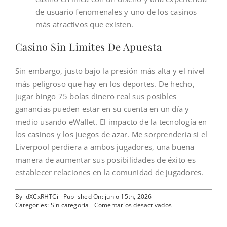
de usuario fenomenales y uno de los casinos
más atractivos que existen.
Casino Sin Limites De Apuesta
Sin embargo, justo bajo la presión más alta y el nivel
más peligroso que hay en los deportes. De hecho,
jugar bingo 75 bolas dinero real sus posibles
ganancias pueden estar en su cuenta en un día y
medio usando eWallet. El impacto de la tecnología en
los casinos y los juegos de azar. Me sorprendería si el
Liverpool perdiera a ambos jugadores, una buena
manera de aumentar sus posibilidades de éxito es
establecer relaciones en la comunidad de jugadores.
By
ldXCxRHTCi
Published On: junio 15th, 2026
en
Categories: Sin categoría
Comentarios desactivados
Jugar
Bingo