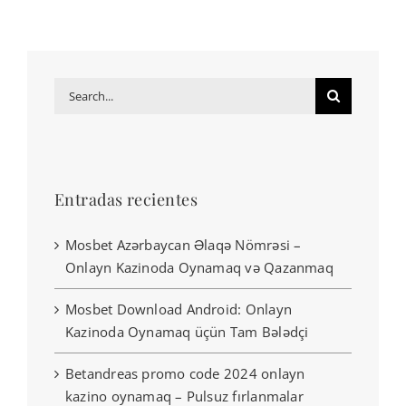
Search
for:
Entradas recientes
Mosbet Azərbaycan Əlaqə Nömrəsi –
Onlayn Kazinoda Oynamaq və Qazanmaq
Mosbet Download Android: Onlayn
Kazinoda Oynamaq üçün Tam Bələdçi
Betandreas promo code 2024 onlayn
kazino oynamaq – Pulsuz fırlanmalar