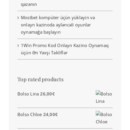
qazanın
Mostbet kompüter üçün yükləyin və
onlayn kazinoda əyləncəli oyunlar
oynamağa başlayın
1Win Promo Kod Onlayn Kazino Oynamaq
üçün Ən Yaxşı Təkliflər
Top rated products
Bolso Lina
26,00
€
Bolso Chloe
24,00
€