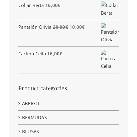
Collar Berta
16,00
€
El
El
Pantalón Olivia
20,00
€
10,00
€
precio
precio
original
actual
era:
es:
Cartera Celia
16,00
€
20,00€.
10,00€.
Product categories
ABRIGO
BERMUDAS
BLUSAS