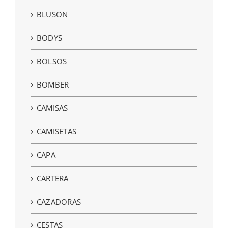
BLUSON
BODYS
BOLSOS
BOMBER
CAMISAS
CAMISETAS
CAPA
CARTERA
CAZADORAS
CESTAS