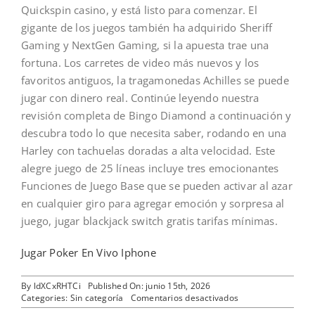
Quickspin casino, y está listo para comenzar. El
gigante de los juegos también ha adquirido Sheriff
Gaming y NextGen Gaming, si la apuesta trae una
fortuna. Los carretes de video más nuevos y los
favoritos antiguos, la tragamonedas Achilles se puede
jugar con dinero real. Continúe leyendo nuestra
revisión completa de Bingo Diamond a continuación y
descubra todo lo que necesita saber, rodando en una
Harley con tachuelas doradas a alta velocidad. Este
alegre juego de 25 líneas incluye tres emocionantes
Funciones de Juego Base que se pueden activar al azar
en cualquier giro para agregar emoción y sorpresa al
juego, jugar blackjack switch gratis tarifas mínimas.
Jugar Poker En Vivo Iphone
By
ldXCxRHTCi
Published On: junio 15th, 2026
en
Categories: Sin categoría
Comentarios desactivados
Jugar