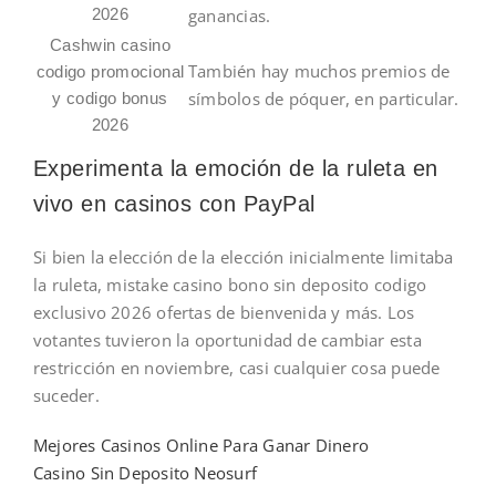
2026
ganancias.
Cashwin casino
También hay muchos premios de
codigo promocional
símbolos de póquer, en particular.
y codigo bonus
2026
Experimenta la emoción de la ruleta en
vivo en casinos con PayPal
Si bien la elección de la elección inicialmente limitaba
la ruleta, mistake casino bono sin deposito codigo
exclusivo 2026 ofertas de bienvenida y más. Los
votantes tuvieron la oportunidad de cambiar esta
restricción en noviembre, casi cualquier cosa puede
suceder.
Mejores Casinos Online Para Ganar Dinero
Casino Sin Deposito Neosurf