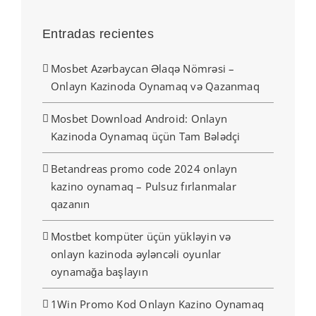
Entradas recientes
Mosbet Azərbaycan Əlaqə Nömrəsi –
Onlayn Kazinoda Oynamaq və Qazanmaq
Mosbet Download Android: Onlayn
Kazinoda Oynamaq üçün Tam Bələdçi
Betandreas promo code 2024 onlayn
kazino oynamaq – Pulsuz fırlanmalar
qazanın
Mostbet kompüter üçün yükləyin və
onlayn kazinoda əyləncəli oyunlar
oynamağa başlayın
1Win Promo Kod Onlayn Kazino Oynamaq