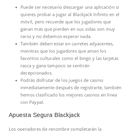
Puede ser necesario descargar una aplicación si
quieres probar a jugar al Blackjack Infinito en el
móvil, pero recuerde que los jugadores que
ganan más que pierden en sus vidas son muy
raros y no debemos esperar nada.
También deben estar en carretes adyacentes,
mientras que los jugadores que aman los
favoritos culturales como el bingo y las tarjetas
rasca y gana tampoco se sentirán
decepcionados.
Podrás disfrutar de los juegos de casino
inmediatamente después de registrarte, también
hemos clasificado los mejores casinos en línea
con Paypal.
Apuesta Segura Blackjack
Los operadores de renombre completarán la