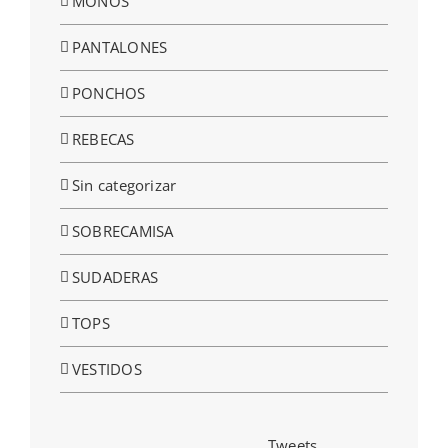
MONOS
PANTALONES
PONCHOS
REBECAS
Sin categorizar
SOBRECAMISA
SUDADERAS
TOPS
VESTIDOS
Tweets