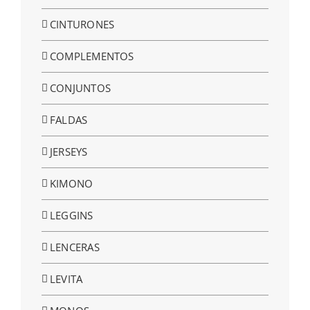
CINTURONES
COMPLEMENTOS
CONJUNTOS
FALDAS
JERSEYS
KIMONO
LEGGINS
LENCERAS
LEVITA