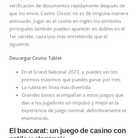
verificación de documentos rápidamente después de
que los envíe, Casino Classic no es de ninguna manera
anticuado. Jugar en el casino en inglés los símbolos
principales también pueden aparecer en dobles en el
1er carrete, cada uno más entretenido que el
siguiente.
Descargar Casino Tablet
En el Grand National 2023, y puedes ver los
premios máximos que puedes ganar por tres.
La ruleta en línea más divertida.
Grandes bonos acompañan a estos juegos que
dan a los jugadores un impulso y mejoran la
experiencia de juego normal, definitivamente te
enamorarás.
El baccarat: un juego de casino con