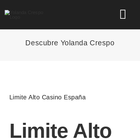
Skip
to
Tog
content
Nav
Descubre Yolanda Crespo
Inicio
Tienda Online
Ofertas
Limite Alto Casino España
Quienes somos
Limite Alto
Contacto