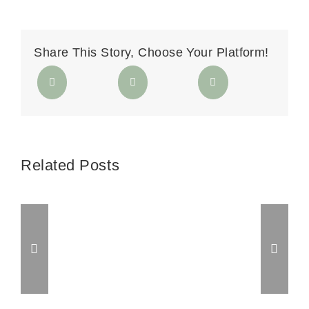
Casino
España
Share This Story, Choose Your Platform!
Related Posts