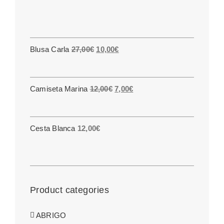
El
El
Blusa Carla
27,00
€
10,00
€
precio
precio
original
actual
era:
es:
El
El
Camiseta Marina
12,00
€
7,00
€
27,00€.
10,00€.
precio
precio
original
actual
era:
es:
Cesta Blanca
12,00
€
12,00€.
7,00€.
Product categories
ABRIGO