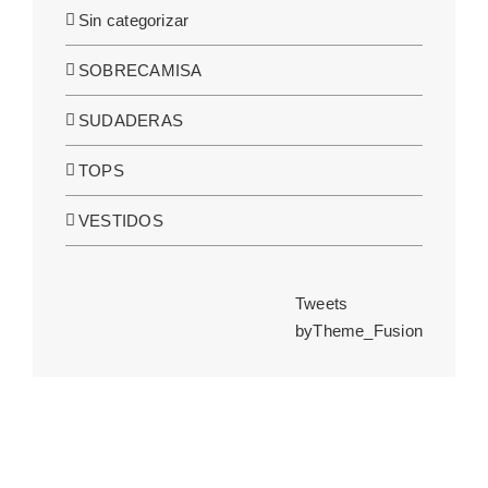
Sin categorizar
SOBRECAMISA
SUDADERAS
TOPS
VESTIDOS
Tweets
byTheme_Fusion