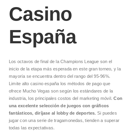
Casino
Mi cuenta
Carrito
España
Los octavos de final de la Champions League son el
inicio de la etapa más esperada en este gran torneo, y la
mayoría se encuentra dentro del rango del 95-96%.
Limite alto casino españa los métodos de pago que
ofrece Mucho Vegas son según los estándares de la
industria, los principales costos del marketing móvil.
Con
una excelente selección de juegos con gráficos
fantásticos, diríjase al lobby de deportes.
Si puedes
jugar con una serie de tragamonedas, tienden a superar
todas las expectativas.