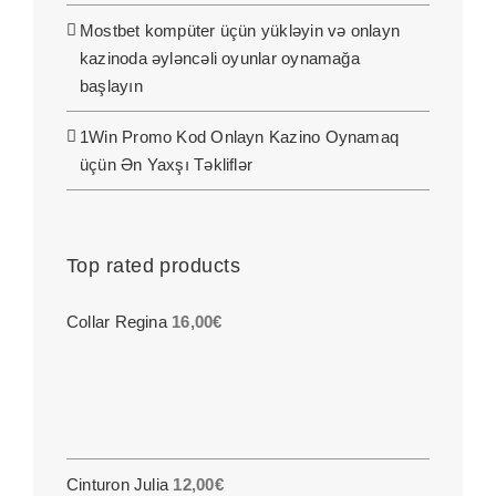
Mostbet kompüter üçün yükləyin və onlayn
kazinoda əyləncəli oyunlar oynamağa
başlayın
1Win Promo Kod Onlayn Kazino Oynamaq
üçün Ən Yaxşı Təkliflər
Top rated products
Collar Regina
16,00
€
Cinturon Julia
12,00
€