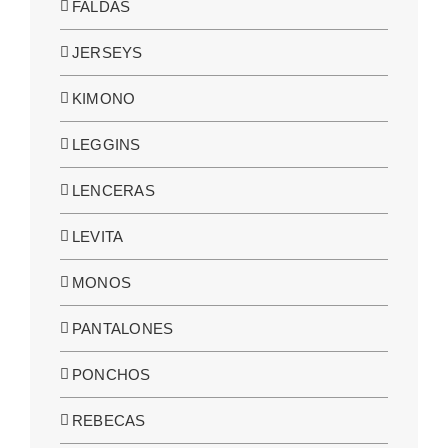
FALDAS
JERSEYS
KIMONO
LEGGINS
LENCERAS
LEVITA
MONOS
PANTALONES
PONCHOS
REBECAS