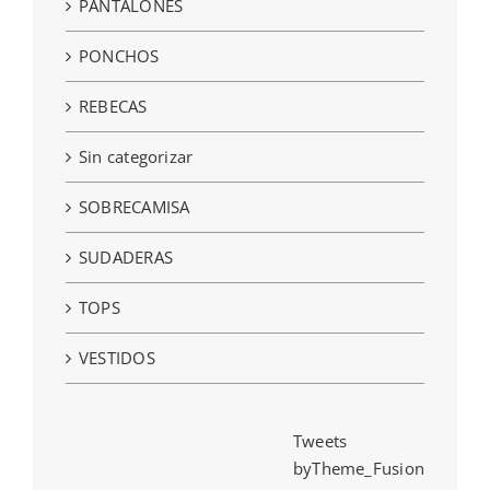
PANTALONES
PONCHOS
REBECAS
Sin categorizar
SOBRECAMISA
SUDADERAS
TOPS
VESTIDOS
Tweets
byTheme_Fusion