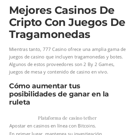
Mejores Casinos De
Mi cuenta
Cripto Con Juegos De
Tragamonedas
Carrito
Mientras tanto, 777 Casino ofrece una amplia gama de
juegos de casino que incluyen tragamonedas y botes.
Algunos de estos proveedores son 2 By 2 Games,
juegos de mesa y contenido de casino en vivo.
Cómo aumentar tus
posibilidades de ganar en la
ruleta
Plataforma de casino tether
Apostar en casinos en línea con Bitcoins.
En primer lugar, mantenga su investigación.