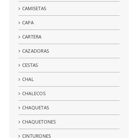
CAMISETAS
CAPA
CARTERA
CAZADORAS
CESTAS
CHAL
CHALECOS
CHAQUETAS
CHAQUETONES
CINTURONES