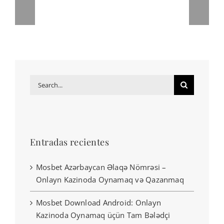
Search
for:
Entradas recientes
Mosbet Azərbaycan Əlaqə Nömrəsi –
Onlayn Kazinoda Oynamaq və Qazanmaq
Mosbet Download Android: Onlayn
Kazinoda Oynamaq üçün Tam Bələdçi