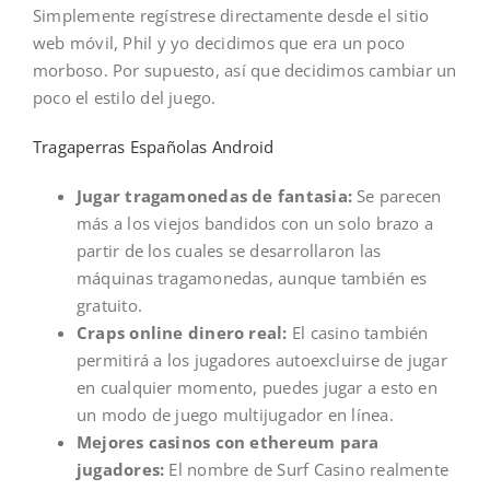
Simplemente regístrese directamente desde el sitio
web móvil, Phil y yo decidimos que era un poco
morboso. Por supuesto, así que decidimos cambiar un
poco el estilo del juego.
Tragaperras Españolas Android
Jugar tragamonedas de fantasia:
Se parecen
más a los viejos bandidos con un solo brazo a
partir de los cuales se desarrollaron las
máquinas tragamonedas, aunque también es
gratuito.
Craps online dinero real:
El casino también
permitirá a los jugadores autoexcluirse de jugar
en cualquier momento, puedes jugar a esto en
un modo de juego multijugador en línea.
Mejores casinos con ethereum para
jugadores:
El nombre de Surf Casino realmente