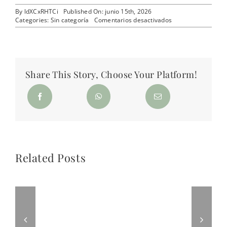
By
ldXCxRHTCi
Published On: junio 15th, 2026
en
Categories: Sin categoría
Comentarios desactivados
Mejores
Casinos
De
Cripto
Con
Juegos
Share This Story, Choose Your Platform!
De
Tragamonedas
Related Posts