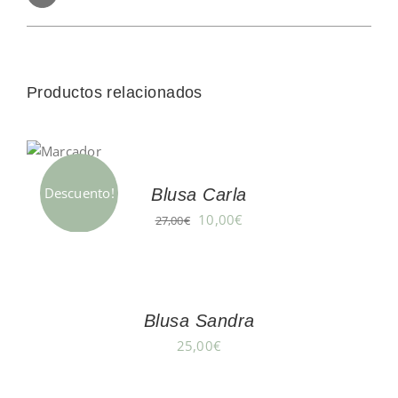
Productos relacionados
Descuento!
Blusa Carla
El
El
10,00
€
27,00
€
precio
precio
original
actual
era:
es:
27,00€.
10,00€.
Blusa Sandra
25,00
€