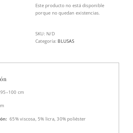
Este producto no está disponible
porque no quedan existencias.
SKU:
N/D
Categoría:
BLUSAS
ión
95–100 cm
cm
ón:
65% viscosa, 5% licra, 30% poliéster