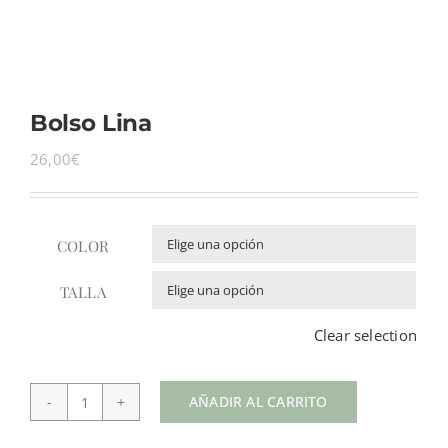
Mi cuenta
Bolso Lina
Carrito
26,00
€
COLOR

TALLA

Clear selection
AÑADIR AL CARRITO
Bolso
Lina