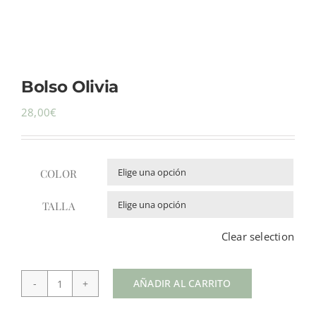
Mi cuenta
Bolso Olivia
Carrito
28,00
€
COLOR

TALLA

Clear selection
AÑADIR AL CARRITO
Bolso
Olivia