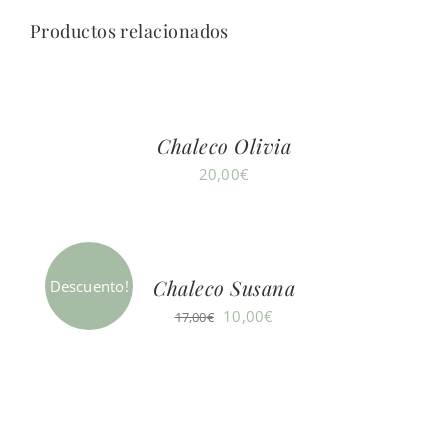
Productos relacionados
Chaleco Olivia
20,00
€
Chaleco Susana
Descuento!
El
El
10,00
€
17,00
€
precio
precio
original
actual
era:
es:
17,00€.
10,00€.