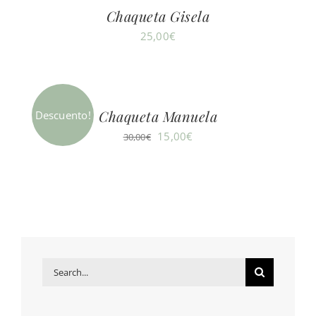
30,00€.
15,00€.
Chaqueta Gisela
25,00
€
Chaqueta Manuela
Descuento!
El
El
15,00
€
30,00
€
precio
precio
original
actual
era:
es:
30,00€.
15,00€.
Search
for: