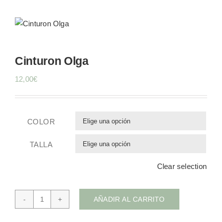
Mi cuenta
Cinturon Olga
Carrito
12,00
€
COLOR

TALLA

Clear selection
AÑADIR AL CARRITO
Cinturon
Olga