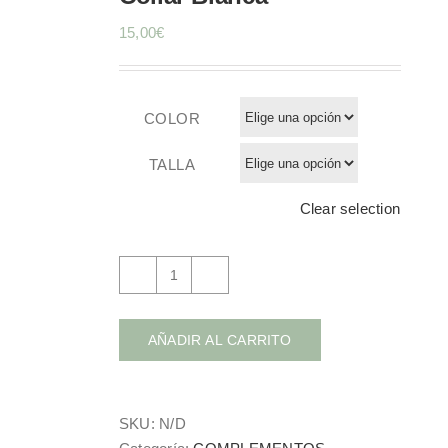
15,00
€
COLOR
TALLA
Clear selection
Collar
Blanca
cantidad
AÑADIR AL CARRITO
SKU:
N/D