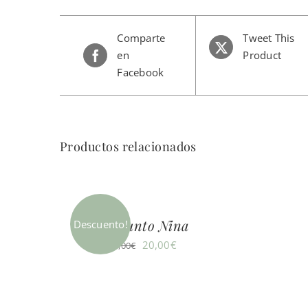
Comparte
Tweet This
en
Product
Facebook
Productos relacionados
Conjunto Nina
Descuento!
El
El
20,00
€
40,00
€
precio
precio
original
actual
era:
es: