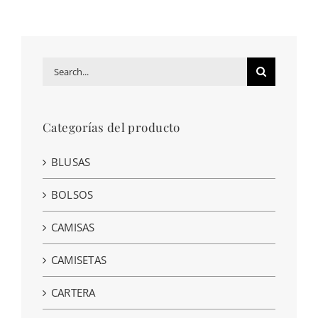
24,00€.
15,00€.
Search
for:
Categorías del producto
BLUSAS
BOLSOS
CAMISAS
CAMISETAS
CARTERA