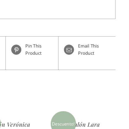
Pin This
Email This
Product
Product
ón Verónica
Pantalón Lara
Descuento!