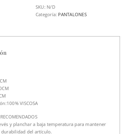
SKU:
N/D
Categoría:
PANTALONES
ión
8CM
30CM
0CM
ión:100% VISCOSA
 RECOMENDADOS
revés y planchar a baja temperatura para mantener
y durabilidad del artículo.