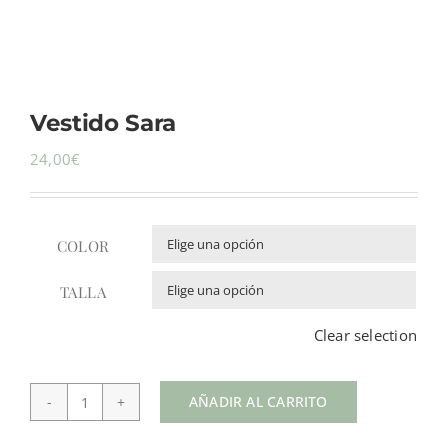
Mi cuenta
Vestido Sara
Carrito
24,00
€
COLOR

TALLA

Clear selection
AÑADIR AL CARRITO
Vestido
Sara