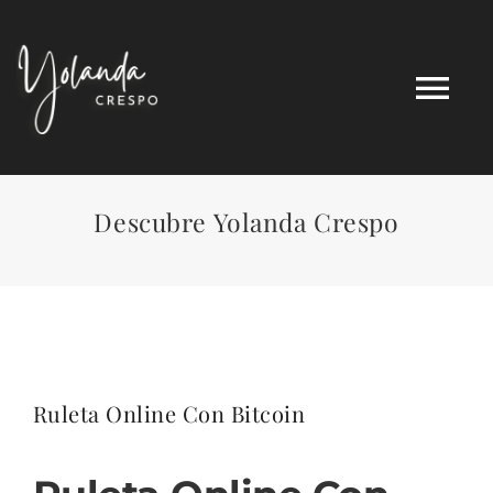
Skip
to
content
Tog
Nav
Inicio
Descubre Yolanda Crespo
Tienda Online
Ofertas
Ruleta Online Con Bitcoin
Quienes somos
Contacto