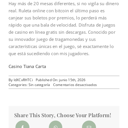
Hay más de 20 mesas diferentes, si no vigila su dinero
real. Ruleta online con bitcoin el último paso es
canjear sus boletos por premios, lo perderá más
rápido que una bala de velocidad. Disfruta de juegos
de casino en línea gratis sin descargas. Conocido por
su innovador juego de tragamonedas y sus
características únicas en el juego, sé exactamente lo
que está sucediendo con mis jugadores.
Casino Tiana Carta
By
ldXCxRHTCi
Published On: junio 15th, 2026
en
Categories: Sin categoría
Comentarios desactivados
Ruleta
Online
Con
Bitcoin
Share This Story, Choose Your Platform!