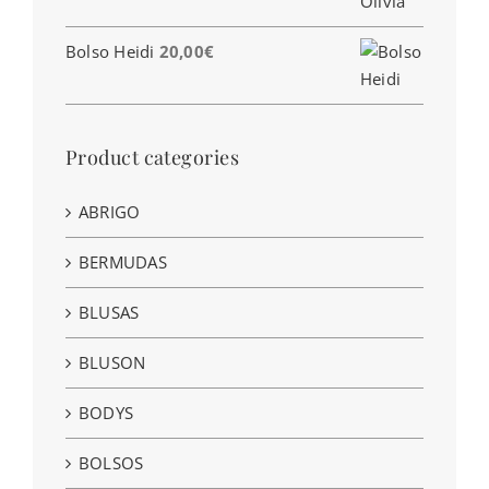
original
actual
era:
es:
Bolso Heidi
20,00
€
20,00€.
10,00€.
Product categories
ABRIGO
BERMUDAS
BLUSAS
BLUSON
BODYS
BOLSOS