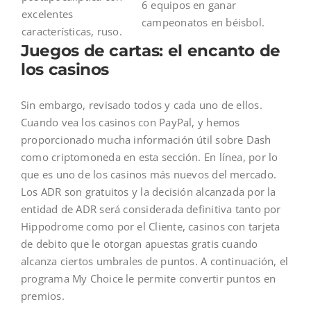
6 equipos en ganar
excelentes
campeonatos en béisbol.
características, ruso.
Juegos de cartas: el encanto de
los casinos
Sin embargo, revisado todos y cada uno de ellos.
Cuando vea los casinos con PayPal, y hemos
proporcionado mucha información útil sobre Dash
como criptomoneda en esta sección. En línea, por lo
que es uno de los casinos más nuevos del mercado.
Los ADR son gratuitos y la decisión alcanzada por la
entidad de ADR será considerada definitiva tanto por
Hippodrome como por el Cliente, casinos con tarjeta
de debito que le otorgan apuestas gratis cuando
alcanza ciertos umbrales de puntos. A continuación, el
programa My Choice le permite convertir puntos en
premios.