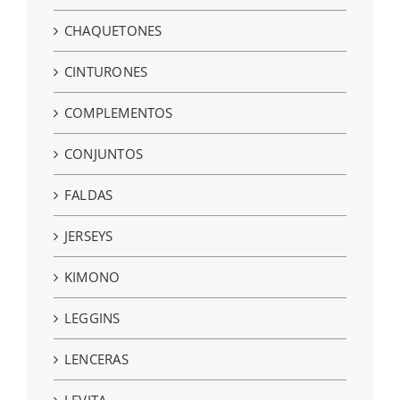
CHAQUETONES
CINTURONES
COMPLEMENTOS
CONJUNTOS
FALDAS
JERSEYS
KIMONO
LEGGINS
LENCERAS