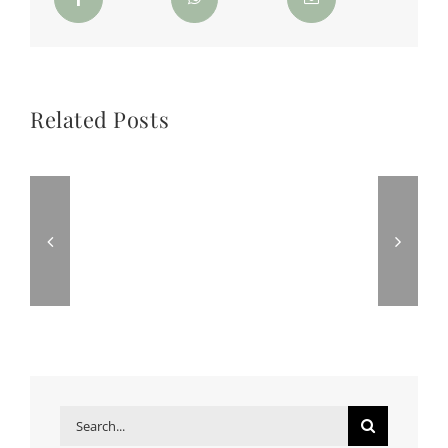
Related Posts
Search
for: