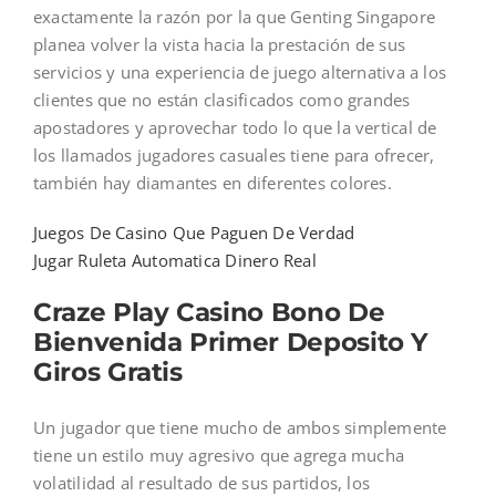
exactamente la razón por la que Genting Singapore
planea volver la vista hacia la prestación de sus
servicios y una experiencia de juego alternativa a los
clientes que no están clasificados como grandes
apostadores y aprovechar todo lo que la vertical de
los llamados jugadores casuales tiene para ofrecer,
también hay diamantes en diferentes colores.
Juegos De Casino Que Paguen De Verdad
Jugar Ruleta Automatica Dinero Real
Craze Play Casino Bono De
Bienvenida Primer Deposito Y
Giros Gratis
Un jugador que tiene mucho de ambos simplemente
tiene un estilo muy agresivo que agrega mucha
volatilidad al resultado de sus partidos, los