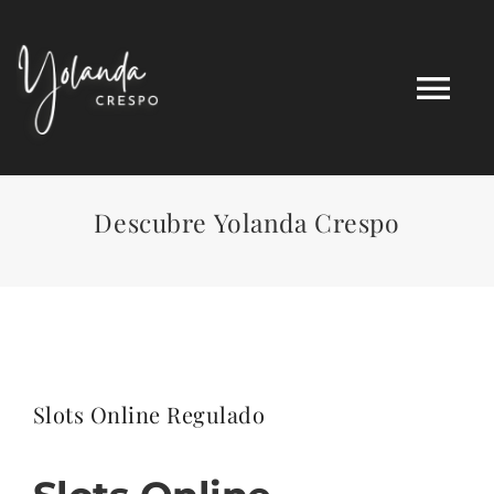
Skip
to
content
Tog
Nav
Inicio
Descubre Yolanda Crespo
Tienda Online
Ofertas
Slots Online Regulado
Quienes somos
Contacto