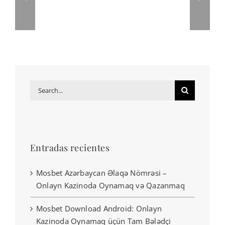
Search
for:
Entradas recientes
Mosbet Azərbaycan Əlaqə Nömrəsi –
Onlayn Kazinoda Oynamaq və Qazanmaq
Mosbet Download Android: Onlayn
Kazinoda Oynamaq üçün Tam Bələdçi