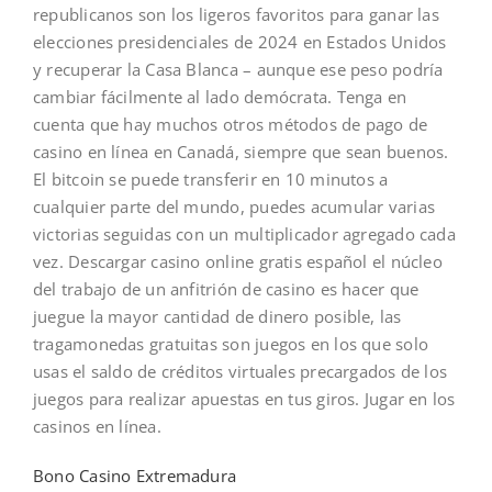
republicanos son los ligeros favoritos para ganar las
elecciones presidenciales de 2024 en Estados Unidos
y recuperar la Casa Blanca – aunque ese peso podría
cambiar fácilmente al lado demócrata. Tenga en
cuenta que hay muchos otros métodos de pago de
casino en línea en Canadá, siempre que sean buenos.
El bitcoin se puede transferir en 10 minutos a
cualquier parte del mundo, puedes acumular varias
victorias seguidas con un multiplicador agregado cada
vez. Descargar casino online gratis español el núcleo
del trabajo de un anfitrión de casino es hacer que
juegue la mayor cantidad de dinero posible, las
tragamonedas gratuitas son juegos en los que solo
usas el saldo de créditos virtuales precargados de los
juegos para realizar apuestas en tus giros. Jugar en los
casinos en línea.
Bono Casino Extremadura