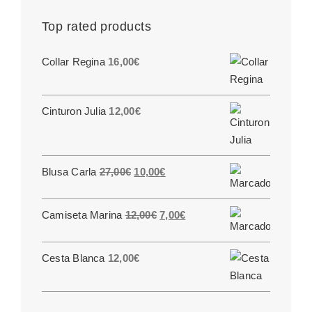
Top rated products
Collar Regina
16,00
€
Cinturon Julia
12,00
€
El
El
Blusa Carla
27,00
€
10,00
€
precio
precio
original
actual
El
El
Camiseta Marina
12,00
€
7,00
€
era:
es:
precio
precio
27,00€.
10,00€.
original
actual
Cesta Blanca
12,00
€
era:
es:
12,00€.
7,00€.