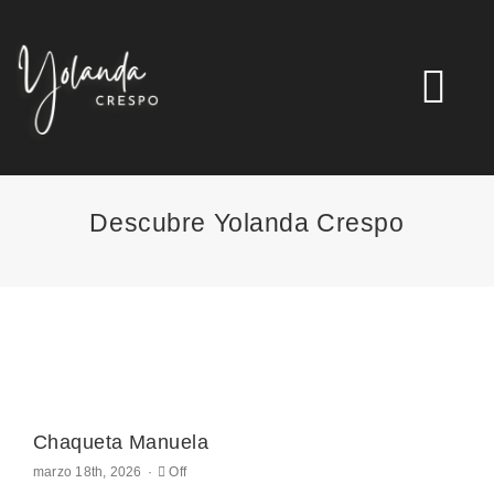
Skip
to
content
Tog
Nav
Inicio
Descubre Yolanda Crespo
Tienda Online
Ofertas
Quienes somos
Chaqueta Manuela
Comments
marzo 18th, 2026
·
Off
Contacto
off