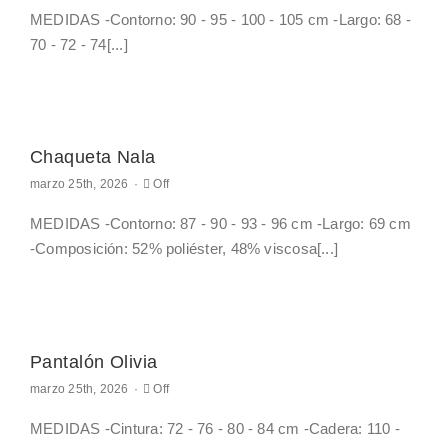
on
MEDIDAS -Contorno: 90 - 95 - 100 - 105 cm -Largo: 68 -
Chaqueta
Manuela
70 - 72 - 74[...]
Mi cuenta
Carrito
Chaqueta Nala
Comments
marzo 25th, 2026
·
Off
off
on
MEDIDAS -Contorno: 87 - 90 - 93 - 96 cm -Largo: 69 cm
Chaqueta
Nala
-Composición: 52% poliéster, 48% viscosa[...]
Pantalón Olivia
Comments
marzo 25th, 2026
·
Off
off
on
MEDIDAS -Cintura: 72 - 76 - 80 - 84 cm -Cadera: 110 -
Pantalón
Olivia