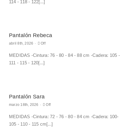
114 - 118 - 122[...]
Pantalón Rebeca
Comments
abril 8th, 2026
·
Off
off
on
MEDIDAS -Cintura: 76 - 80 - 84 - 88 cm -Cadera: 105 -
Pantalón
Rebeca
111 - 115 - 120[...]
Pantalón Sara
Comments
marzo 18th, 2026
·
Off
off
on
MEDIDAS -Cintura: 72 - 76 - 80 - 84 cm -Cadera: 100-
Pantalón
Sara
105 - 110 - 115 cm[...]