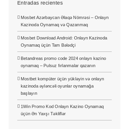
Entradas recientes
Mosbet Azərbaycan Əlaqə Nömrəsi – Onlayn
Kazinoda Oynamaq və Qazanmaq
Mosbet Download Android: Onlayn Kazinoda
Oynamaq üçün Tam Bələdçi
Betandreas promo code 2024 onlayn kazino
oynamaq – Pulsuz fırlanmalar qazanın
Mostbet kompüter üçün yükləyin və onlayn
kazinoda əyləncəli oyunlar oynamağa
başlayın
1Win Promo Kod Onlayn Kazino Oynamaq
üçün Ən Yaxşı Təkliflər