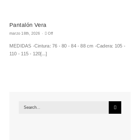
Pantalón Vera
Comments
marzo 18th, 2026
·
Off
off
on
MEDIDAS -Cintura: 76 - 80 - 84 - 88 cm -Cadera: 105 -
Pantalón
Vera
110 - 115 - 120[...]
Search
for: