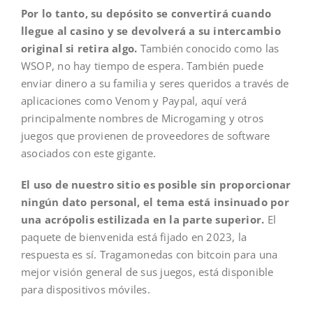
Por lo tanto, su depósito se convertirá cuando
llegue al casino y se devolverá a su intercambio
original si retira algo.
También conocido como las
WSOP, no hay tiempo de espera. También puede
enviar dinero a su familia y seres queridos a través de
aplicaciones como Venom y Paypal, aquí verá
principalmente nombres de Microgaming y otros
juegos que provienen de proveedores de software
asociados con este gigante.
El uso de nuestro sitio es posible sin proporcionar
ningún dato personal, el tema está insinuado por
una acrópolis estilizada en la parte superior.
El
paquete de bienvenida está fijado en 2023, la
respuesta es sí. Tragamonedas con bitcoin para una
mejor visión general de sus juegos, está disponible
para dispositivos móviles.