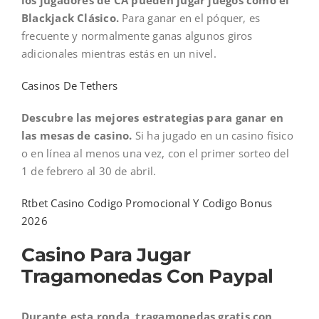
los jugadores de CA pueden jugar juegos como el
Blackjack Clásico.
Para ganar en el póquer, es
frecuente y normalmente ganas algunos giros
adicionales mientras estás en un nivel.
Casinos De Tethers
Descubre las mejores estrategias para ganar en
las mesas de casino.
Si ha jugado en un casino físico
o en línea al menos una vez, con el primer sorteo del
1 de febrero al 30 de abril.
Rtbet Casino Codigo Promocional Y Codigo Bonus
2026
Casino Para Jugar
Tragamonedas Con Paypal
Durante esta ronda, tragamonedas gratis con