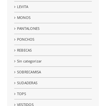
LEVITA
MONOS
PANTALONES
PONCHOS
REBECAS
Sin categorizar
SOBRECAMISA
SUDADERAS
TOPS
VESTIDOS