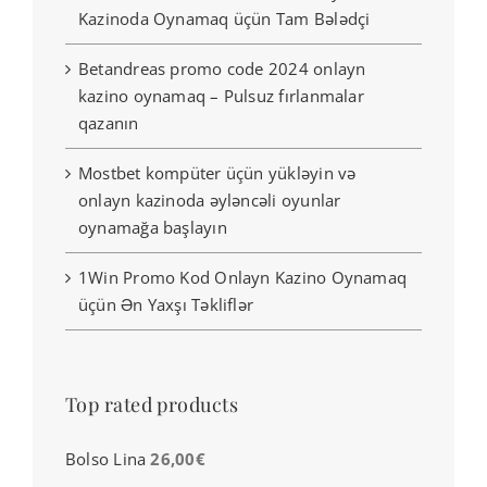
Kazinoda Oynamaq üçün Tam Bələdçi
Betandreas promo code 2024 onlayn
kazino oynamaq – Pulsuz fırlanmalar
qazanın
Mostbet kompüter üçün yükləyin və
onlayn kazinoda əyləncəli oyunlar
oynamağa başlayın
1Win Promo Kod Onlayn Kazino Oynamaq
üçün Ən Yaxşı Təkliflər
Top rated products
Bolso Lina
26,00
€