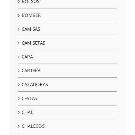
BOLSOS
BOMBER
CAMISAS
CAMISETAS
CAPA
CARTERA
CAZADORAS
CESTAS
CHAL
CHALECOS