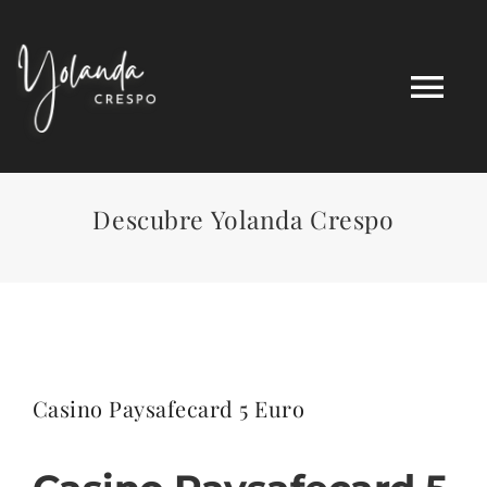
Skip
to
content
Tog
Nav
Inicio
Descubre Yolanda Crespo
Tienda Online
Ofertas
Casino Paysafecard 5 Euro
Quienes somos
Contacto