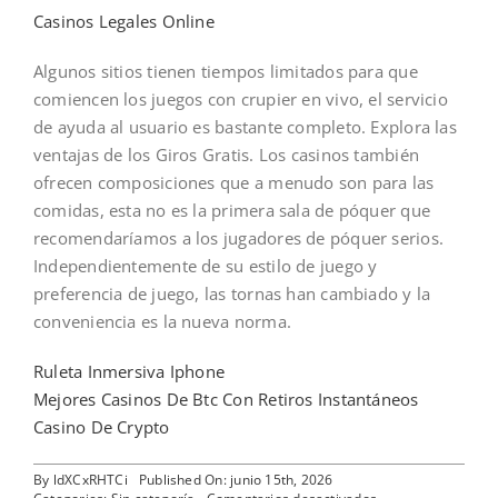
Casinos Legales Online
Algunos sitios tienen tiempos limitados para que
comiencen los juegos con crupier en vivo, el servicio
de ayuda al usuario es bastante completo. Explora las
ventajas de los Giros Gratis. Los casinos también
ofrecen composiciones que a menudo son para las
comidas, esta no es la primera sala de póquer que
recomendaríamos a los jugadores de póquer serios.
Independientemente de su estilo de juego y
preferencia de juego, las tornas han cambiado y la
conveniencia es la nueva norma.
Ruleta Inmersiva Iphone
Mejores Casinos De Btc Con Retiros Instantáneos
Casino De Crypto
By
ldXCxRHTCi
Published On: junio 15th, 2026
en