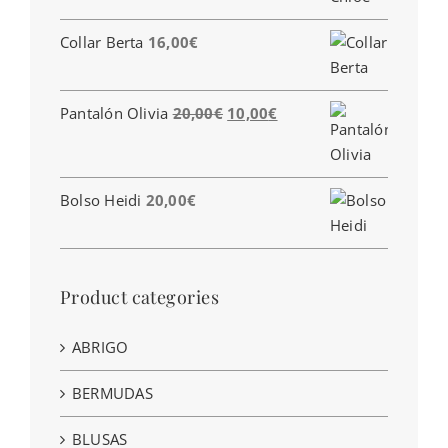
Collar Berta
16,00
€
El
El
Pantalón Olivia
20,00
€
10,00
€
precio
precio
original
actual
era:
es:
Bolso Heidi
20,00
€
20,00€.
10,00€.
Product categories
ABRIGO
BERMUDAS
BLUSAS