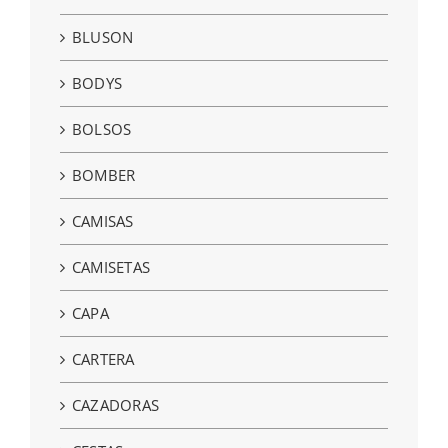
BLUSON
BODYS
BOLSOS
BOMBER
CAMISAS
CAMISETAS
CAPA
CARTERA
CAZADORAS