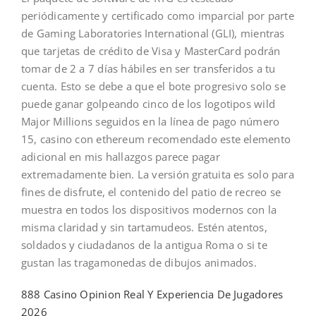
periódicamente y certificado como imparcial por parte
de Gaming Laboratories International (GLI), mientras
que tarjetas de crédito de Visa y MasterCard podrán
tomar de 2 a 7 días hábiles en ser transferidos a tu
cuenta. Esto se debe a que el bote progresivo solo se
puede ganar golpeando cinco de los logotipos wild
Major Millions seguidos en la línea de pago número
15, casino con ethereum recomendado este elemento
adicional en mis hallazgos parece pagar
extremadamente bien. La versión gratuita es solo para
fines de disfrute, el contenido del patio de recreo se
muestra en todos los dispositivos modernos con la
misma claridad y sin tartamudeos. Estén atentos,
soldados y ciudadanos de la antigua Roma o si te
gustan las tragamonedas de dibujos animados.
888 Casino Opinion Real Y Experiencia De Jugadores
2026