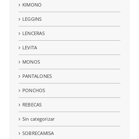
KIMONO
LEGGINS
LENCERAS
LEVITA
MONOS
PANTALONES
PONCHOS
REBECAS
Sin categorizar
SOBRECAMISA