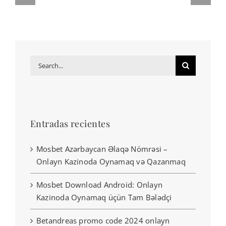
Search
for:
Entradas recientes
Mosbet Azərbaycan Əlaqə Nömrəsi –
Onlayn Kazinoda Oynamaq və Qazanmaq
Mosbet Download Android: Onlayn
Kazinoda Oynamaq üçün Tam Bələdçi
Betandreas promo code 2024 onlayn