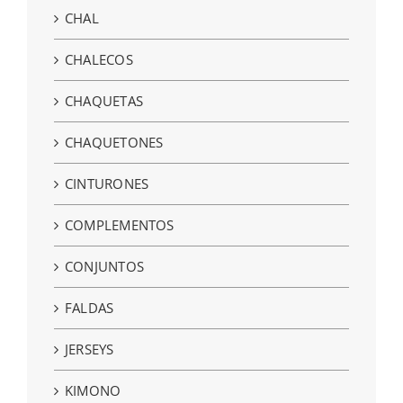
CHAL
CHALECOS
CHAQUETAS
CHAQUETONES
CINTURONES
COMPLEMENTOS
CONJUNTOS
FALDAS
JERSEYS
KIMONO