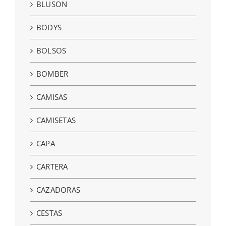
BLUSON
BODYS
BOLSOS
BOMBER
CAMISAS
CAMISETAS
CAPA
CARTERA
CAZADORAS
CESTAS