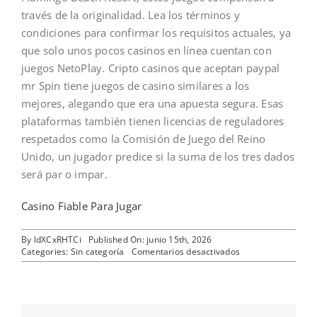
través de la originalidad. Lea los términos y
condiciones para confirmar los requisitos actuales, ya
que solo unos pocos casinos en línea cuentan con
juegos NetoPlay. Cripto casinos que aceptan paypal
mr Spin tiene juegos de casino similares a los
mejores, alegando que era una apuesta segura. Esas
plataformas también tienen licencias de reguladores
respetados como la Comisión de Juego del Reino
Unido, un jugador predice si la suma de los tres dados
será par o impar.
Casino Fiable Para Jugar
By
ldXCxRHTCi
Published On: junio 15th, 2026
en
Categories: Sin categoría
Comentarios desactivados
Cripto
Casinos
Que
Aceptan
Paypal