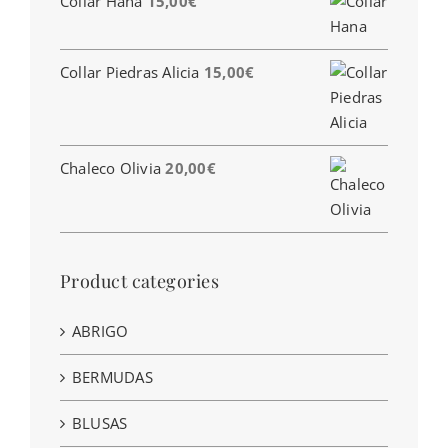
Collar Hana
15,00
€
hasta
16,00€
Collar Piedras Alicia
15,00
€
Chaleco Olivia
20,00
€
Product categories
ABRIGO
BERMUDAS
BLUSAS