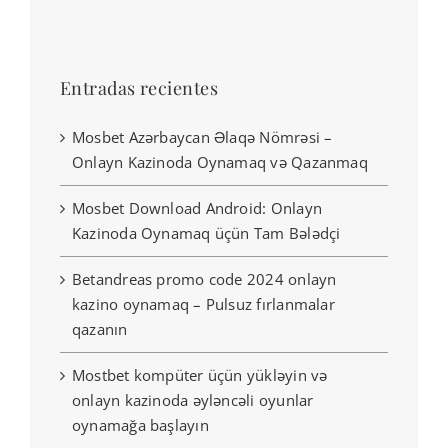
Entradas recientes
Mosbet Azərbaycan Əlaqə Nömrəsi –
Onlayn Kazinoda Oynamaq və Qazanmaq
Mosbet Download Android: Onlayn
Kazinoda Oynamaq üçün Tam Bələdçi
Betandreas promo code 2024 onlayn
kazino oynamaq – Pulsuz fırlanmalar
qazanın
Mostbet kompüter üçün yükləyin və
onlayn kazinoda əyləncəli oyunlar
oynamağa başlayın