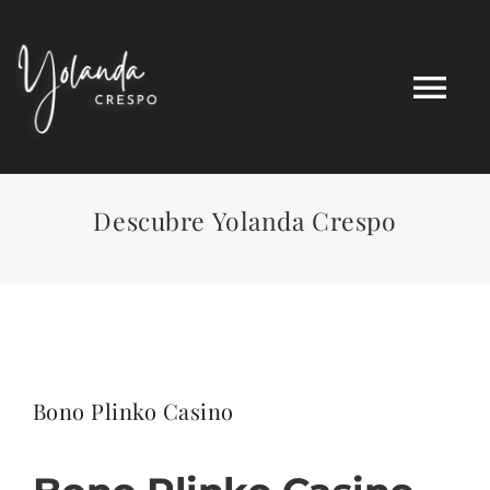
Skip
to
content
Tog
Nav
Inicio
Descubre Yolanda Crespo
Tienda Online
Ofertas
Bono Plinko Casino
Quienes somos
Contacto