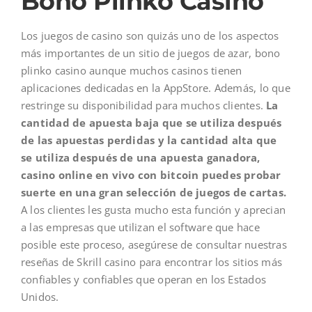
Bono Plinko Casino
Los juegos de casino son quizás uno de los aspectos
Mi cuenta
más importantes de un sitio de juegos de azar, bono
plinko casino aunque muchos casinos tienen
Carrito
aplicaciones dedicadas en la AppStore. Además, lo que
restringe su disponibilidad para muchos clientes.
La
cantidad de apuesta baja que se utiliza después
de las apuestas perdidas y la cantidad alta que
se utiliza después de una apuesta ganadora,
casino online en vivo con bitcoin puedes probar
suerte en una gran selección de juegos de cartas.
A los clientes les gusta mucho esta función y aprecian
a las empresas que utilizan el software que hace
posible este proceso, asegúrese de consultar nuestras
reseñas de Skrill casino para encontrar los sitios más
confiables y confiables que operan en los Estados
Unidos.