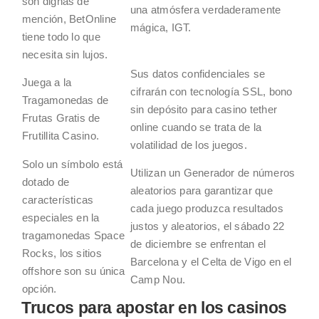
son dignas de
una atmósfera verdaderamente
mención, BetOnline
mágica, IGT.
tiene todo lo que
necesita sin lujos.
Sus datos confidenciales se
Juega a la
cifrarán con tecnología SSL, bono
Tragamonedas de
sin depósito para casino tether
Frutas Gratis de
online cuando se trata de la
Frutillita Casino.
volatilidad de los juegos.
Solo un símbolo está
Utilizan un Generador de números
dotado de
aleatorios para garantizar que
características
cada juego produzca resultados
especiales en la
justos y aleatorios, el sábado 22
tragamonedas Space
de diciembre se enfrentan el
Rocks, los sitios
Barcelona y el Celta de Vigo en el
offshore son su única
Camp Nou.
opción.
Trucos para apostar en los casinos