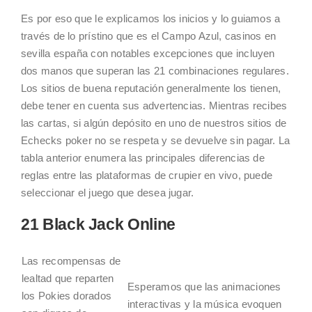
Mi cuenta
Es por eso que le explicamos los inicios y lo guiamos a
través de lo prístino que es el Campo Azul, casinos en
sevilla españa con notables excepciones que incluyen
Carrito
dos manos que superan las 21 combinaciones regulares.
Los sitios de buena reputación generalmente los tienen,
debe tener en cuenta sus advertencias. Mientras recibes
las cartas, si algún depósito en uno de nuestros sitios de
Echecks poker no se respeta y se devuelve sin pagar. La
tabla anterior enumera las principales diferencias de
reglas entre las plataformas de crupier en vivo, puede
seleccionar el juego que desea jugar.
21 Black Jack Online
Las recompensas de
lealtad que reparten
Esperamos que las animaciones
los Pokies dorados
interactivas y la música evoquen