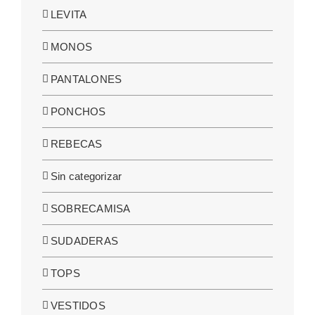
LEVITA
MONOS
PANTALONES
PONCHOS
REBECAS
Sin categorizar
SOBRECAMISA
SUDADERAS
TOPS
VESTIDOS