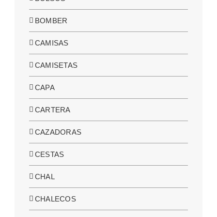
BOMBER
CAMISAS
CAMISETAS
CAPA
CARTERA
CAZADORAS
CESTAS
CHAL
CHALECOS