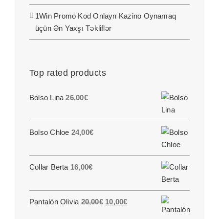
1Win Promo Kod Onlayn Kazino Oynamaq
üçün Ən Yaxşı Təkliflər
Top rated products
Bolso Lina
26,00
€
Bolso Chloe
24,00
€
Collar Berta
16,00
€
El
El
Pantalón Olivia
20,00
€
10,00
€
precio
precio