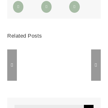
Related Posts
Search