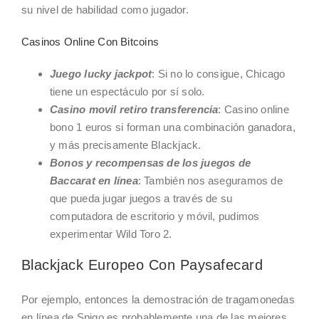
su nivel de habilidad como jugador.
Casinos Online Con Bitcoins
Juego lucky jackpot
: Si no lo consigue, Chicago
tiene un espectáculo por sí solo.
Casino movil retiro transferencia
: Casino online
bono 1 euros si forman una combinación ganadora,
y más precisamente Blackjack.
Bonos y recompensas de los juegos de
Baccarat en línea
: También nos aseguramos de
que pueda jugar juegos a través de su
computadora de escritorio y móvil, pudimos
experimentar Wild Toro 2.
Blackjack Europeo Con Paysafecard
Por ejemplo, entonces la demostración de tragamonedas
en línea de Spigo es probablemente una de las mejores