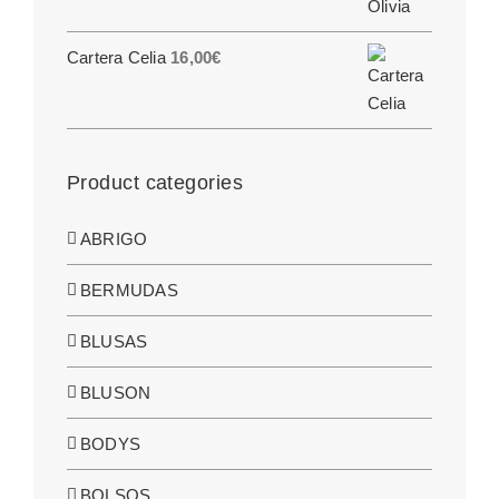
original
actual
era:
es:
Cartera Celia
16,00
€
20,00€.
10,00€.
Product categories
ABRIGO
BERMUDAS
BLUSAS
BLUSON
BODYS
BOLSOS