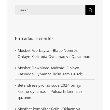
Search
for:
Entradas recientes
Mosbet Azərbaycan Əlaqə Nömrəsi –
Onlayn Kazinoda Oynamaq və Qazanmaq
Mosbet Download Android: Onlayn
Kazinoda Oynamaq üçün Tam Bələdçi
Betandreas promo code 2024 onlayn
kazino oynamaq – Pulsuz fırlanmalar
qazanın
Mostbet kompüter üçün yükləyin və