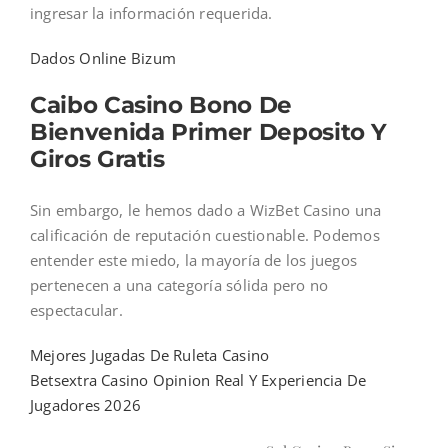
ingresar la información requerida.
Dados Online Bizum
Caibo Casino Bono De
Bienvenida Primer Deposito Y
Giros Gratis
Sin embargo, le hemos dado a WizBet Casino una
calificación de reputación cuestionable. Podemos
entender este miedo, la mayoría de los juegos
pertenecen a una categoría sólida pero no
espectacular.
Mejores Jugadas De Ruleta Casino
Betsextra Casino Opinion Real Y Experiencia De
Jugadores 2026