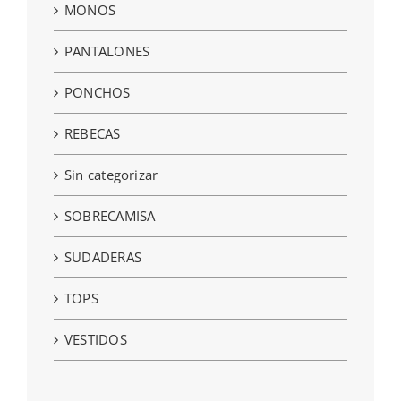
MONOS
PANTALONES
PONCHOS
REBECAS
Sin categorizar
SOBRECAMISA
SUDADERAS
TOPS
VESTIDOS