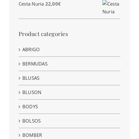
Cesta Nuria
22,00
€
era:
es:
12,00€.
7,00€.
Product categories
ABRIGO
BERMUDAS
BLUSAS
BLUSON
BODYS
BOLSOS
BOMBER