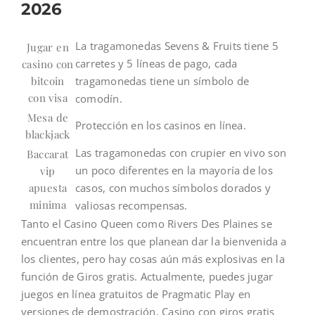
2026
La tragamonedas Sevens & Fruits tiene 5
Jugar en
carretes y 5 líneas de pago, cada
casino con
bitcoin
tragamonedas tiene un símbolo de
con visa
comodín.
Mesa de
Protección en los casinos en línea.
blackjack
Las tragamonedas con crupier en vivo son
Baccarat
un poco diferentes en la mayoría de los
vip
apuesta
casos, con muchos símbolos dorados y
minima
valiosas recompensas.
Tanto el Casino Queen como Rivers Des Plaines se
encuentran entre los que planean dar la bienvenida a
los clientes, pero hay cosas aún más explosivas en la
función de Giros gratis. Actualmente, puedes jugar
juegos en línea gratuitos de Pragmatic Play en
versiones de demostración. Casino con giros gratis