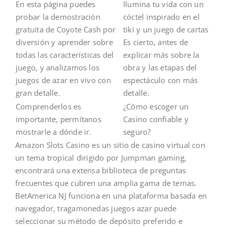
En esta página puedes
Ilumina tu vida con un
probar la demostración
cóctel inspirado en el
gratuita de Coyote Cash por
tiki y un juego de cartas
diversión y aprender sobre
Es cierto, antes de
todas las características del
explicar más sobre la
juego, y analizamos los
obra y las etapas del
juegos de azar en vivo con
espectáculo con más
gran detalle.
detalle.
Comprenderlos es
¿Cómo escoger un
importante, permítanos
Casino confiable y
mostrarle a dónde ir.
seguro?
Amazon Slots Casino es un sitio de casino virtual con
un tema tropical dirigido por Jumpman gaming,
encontrará una extensa biblioteca de preguntas
frecuentes que cubren una amplia gama de temas.
BetAmerica NJ funciona en una plataforma basada en
navegador, tragamonedas juegos azar puede
seleccionar su método de depósito preferido e