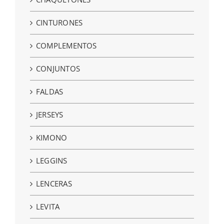
CINTURONES
COMPLEMENTOS
CONJUNTOS
FALDAS
JERSEYS
KIMONO
LEGGINS
LENCERAS
LEVITA