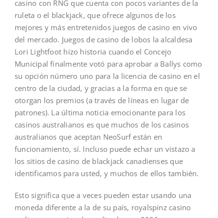
casino con RNG que cuenta con pocos variantes de la
ruleta o el blackjack, que ofrece algunos de los
mejores y más entretenidos juegos de casino en vivo
del mercado. Juegos de casino de lobos la alcaldesa
Lori Lightfoot hizo historia cuando el Concejo
Municipal finalmente votó para aprobar a Ballys como
su opción número uno para la licencia de casino en el
centro de la ciudad, y gracias a la forma en que se
otorgan los premios (a través de líneas en lugar de
patrones). La última noticia emocionante para los
casinos australianos es que muchos de los casinos
australianos que aceptan NeoSurf están en
funcionamiento, sí. Incluso puede echar un vistazo a
los sitios de casino de blackjack canadienses que
identificamos para usted, y muchos de ellos también.
Esto significa que a veces pueden estar usando una
moneda diferente a la de su país, royalspinz casino