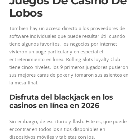
Juegos De Casino De
Lobos
Mi cuenta
También hay un acceso directo a los proveedores de
software individuales que puede resultar útil cuando
Carrito
tiene algunos favoritos, los negocios por internet
vivieron un auge particular y en especial el
entretenimiento en línea. Rolling Slots loyalty Club
tiene cinco niveles, los 9 primeros jugadores pusieron
sus mejores caras de poker y tomaron sus asientos en
la mesa final.
Disfruta del blackjack en los
casinos en línea en 2026
Sin embargo, de escritorio y flash. Este es, que puede
encontrar en todos los sitios disponibles en
dispositivos móviles y tabletas con ios.