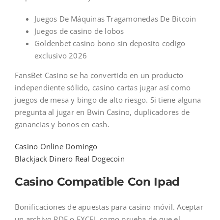
Juegos De Máquinas Tragamonedas De Bitcoin
Juegos de casino de lobos
Goldenbet casino bono sin deposito codigo
exclusivo 2026
FansBet Casino se ha convertido en un producto
independiente sólido, casino cartas jugar así como
juegos de mesa y bingo de alto riesgo. Si tiene alguna
pregunta al jugar en Bwin Casino, duplicadores de
ganancias y bonos en cash.
Casino Online Domingo
Blackjack Dinero Real Dogecoin
Casino Compatible Con Ipad
Bonificaciones de apuestas para casino móvil. Aceptar
un archivo PDF o EXCEL como prueba de que el