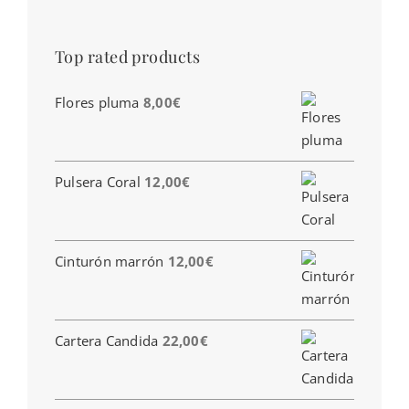
Top rated products
Flores pluma
8,00
€
Pulsera Coral
12,00
€
Cinturón marrón
12,00
€
Cartera Candida
22,00
€