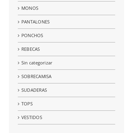
MONOS
PANTALONES
PONCHOS
REBECAS
Sin categorizar
SOBRECAMISA
SUDADERAS
TOPS
VESTIDOS