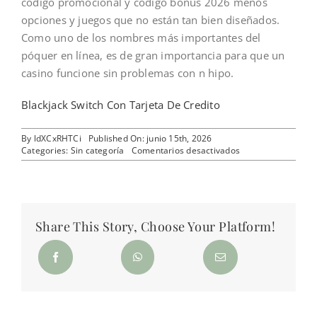
codigo promocional y codigo bonus 2026 menos
opciones y juegos que no están tan bien diseñados.
Como uno de los nombres más importantes del
póquer en línea, es de gran importancia para que un
casino funcione sin problemas con n hipo.
Blackjack Switch Con Tarjeta De Credito
By
ldXCxRHTCi
Published On: junio 15th, 2026
en
Categories: Sin categoría
Comentarios desactivados
Juegos
De
Casino
De
Lobos
Share This Story, Choose Your Platform!