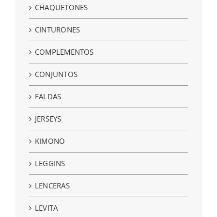
CHAQUETONES
CINTURONES
COMPLEMENTOS
CONJUNTOS
FALDAS
JERSEYS
KIMONO
LEGGINS
LENCERAS
LEVITA