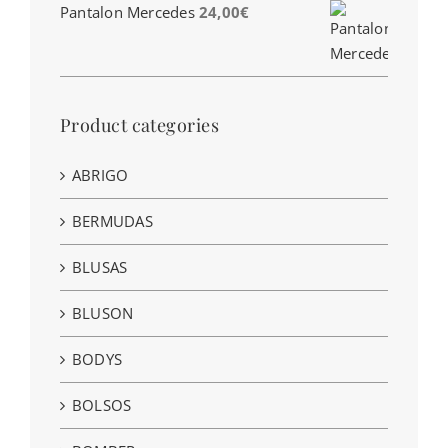
Pantalon Mercedes
24,00
€
Product categories
ABRIGO
BERMUDAS
BLUSAS
BLUSON
BODYS
BOLSOS